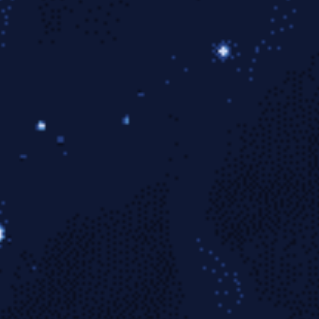
赛事解说
多语种解说覆盖国际赛事，结合战术分析与实时
解读，提升用户观赛理解深度。