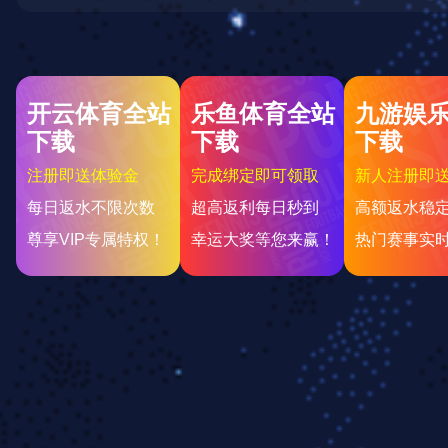
开云手机在线登
身份认证层