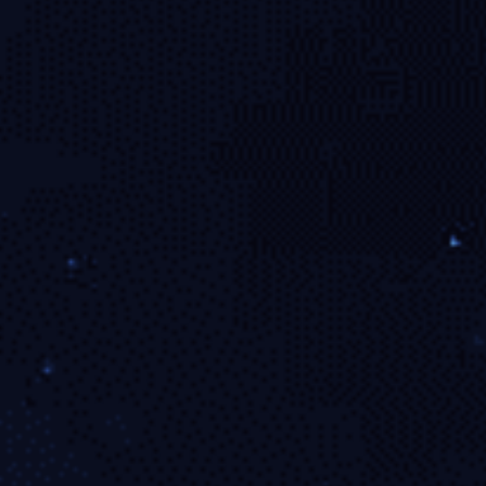
v6.1.3
发布于 2025年6月
优化数据刷新机制，提升实时更新效率。
新增赛事搜索关键词高亮功能。
适配低速网络环境，页面加载更稳定。
v5.8.2
发布于 2024年9月
支持赛事内容标签筛选，自定义偏好更轻松。
历史记录导出功能上线，便于数据备份。
夜间模式色彩修正，整体更统一。