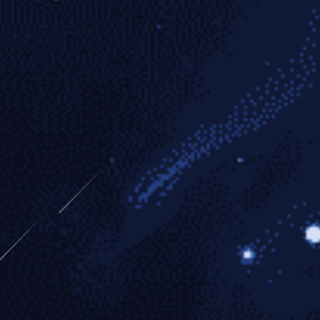
体育直播
涵盖足球、篮球、网球等项目的全球赛事直播，
高清画质、低延迟体验，适合追求流畅观赛的用
户。