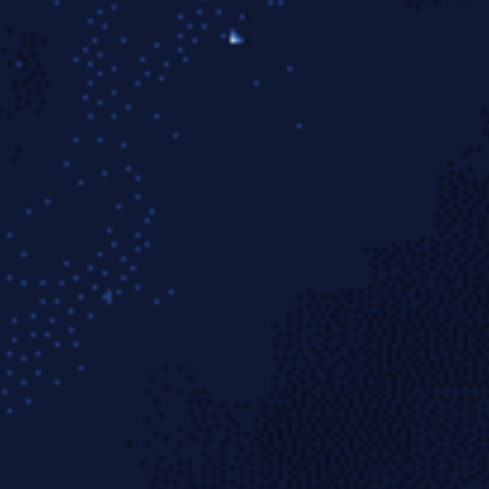
AI监控
风控预警
系统实时分析登录频率、操作路径等指标，提前
发现可疑行为并及时响应。
体育动态