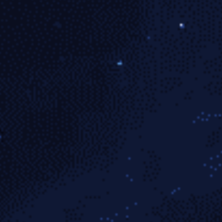
电竞频道
热门电竞赛事全覆盖，支持边看边聊功能，打造
专属电竞内容互动专区。
“完全出乎意料的好”
“设