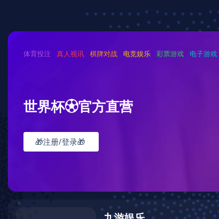
开云手机在线登陆官网
育盛事
专业平台，数据精准，
高清直播
覆盖热
聚焦足球、篮球、电竞等赛事，
每日内
极速访问
下载APP