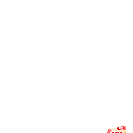
“完全出乎意料的好”
“设计感和操作都很
朋友推荐的，一开始没在意，结果发
界面简洁，操作也顺
现开云手机在线登陆官网比想象中更
本。特别喜欢赛事列
流畅，数据更新快，还能设定提醒，
手机在线登录官网入口
功能挺全。
细节上做得蛮讲究。
小林 · 广州
阿婷 · 北京
已验证用户
日常活跃用
版本更新概览 · 每个版本独立展示
开云手机在线登陆官网 每次更新都基于用户反馈持续优化，
确保使用体验不断升级。