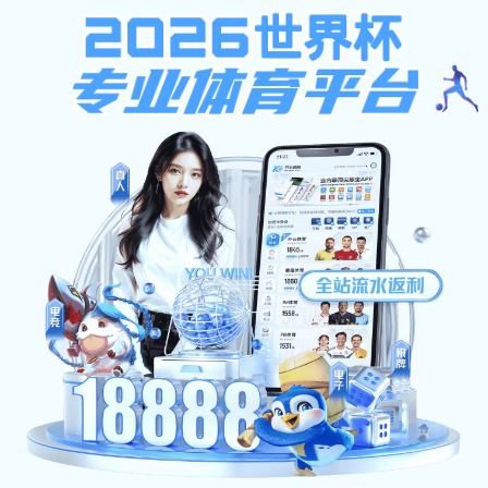
立即注册
开云手机在线登陆官网
带您畅
享全球体育盛事
专业平台，数据精准，
高清直播
覆盖热门体育项
目。
聚焦足球、篮球、电竞等赛事，
每日内容实时更
新
。
极速访问
下载APP