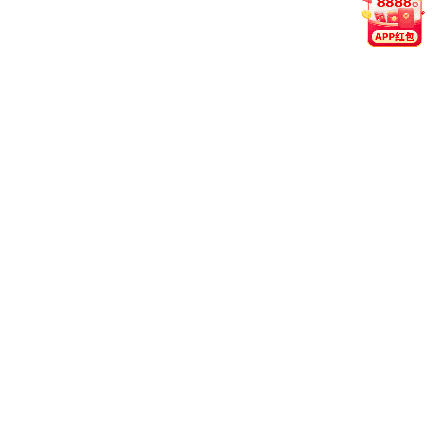
v6.3.0
发布于 2025年10月
多设备同步机制上线，账号数据无缝切换。
推荐逻辑升级，提升用户内容匹配准确度。
新增教学专区，图文视频助力新手快速上手。
v6.2.0
发布于 2025年8月
新增热门内容展示模块，快速了解当前主流赛事。