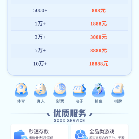
机在线登录官网入口-开云(中国)的访问速度与数据完整
性，支持多设备并发操作。
全球化运营体系
支持多语言界面及本地支付系统，服务覆盖东南亚、欧
美等区域，打造更贴近用户需求的本地化体验。
7x24小时服务支持
专业客服团队全年在线，提供实时响应的技术支持与使
用指导，保障平台使用无后顾之忧。
多维安全防御模型
开云手机在线登陆官网从多个层面构建立体式防御体系，涵
盖数据传输、账户操作与隐私保护，力求为用户营造安全、