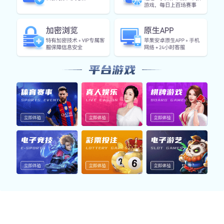
稳定的使用体验。
身份认证层
双因子验证
行为识别
通过设备指纹识别、人机验证等方式，全面阻挡非法访问
尝试。
数据加密层