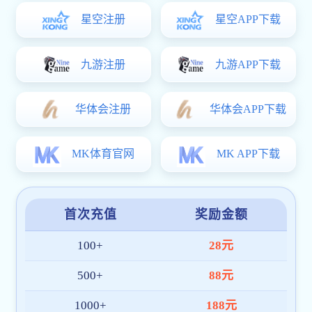
关于我们
开云手机在线登陆官网 是面向全球体育爱好者的综合服务平台，
致力于打造一个集数据服务、赛事直播与移动体验于一体的专业
生态系统。团队成员拥有丰富的行业背景，平台以稳定性与高可
用性著称，持续为用户提供高质量内容与技术保障。
平台安全稳定
架构采用多节点部署与智能容错机制，全面提升开云手