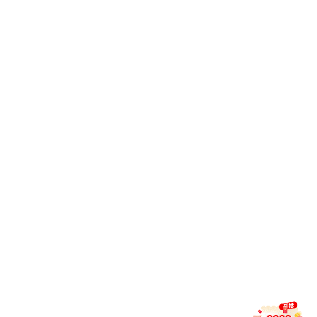
“完全出乎意料的好”
“设计感和操作都很
朋友推荐的，一开始没在意，结果发
界面简洁，操作也顺
现开云手机在线登陆官网比想象中更
本。特别喜欢赛事列
流畅，数据更新快，还能设定提醒，
手机在线登录官网入口
功能挺全。
细节上做得蛮讲究。
小林 · 广州
阿婷 · 北京
已验证用户
日常活跃用
版本更新概览 · 每个版本独立展示
开云手机在线登陆官网 每次更新都基于用户反馈持续优化，
确保使用体验不断升级。