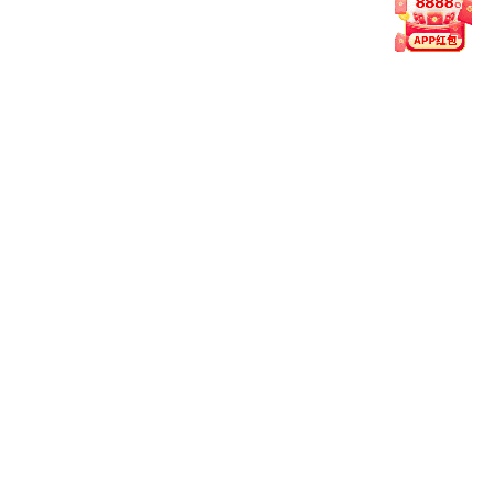
v6.3.0
发布于 2025年10月
多设备同步机制上线，账号数据无缝切换。
推荐逻辑升级，提升用户内容匹配准确度。
新增教学专区，图文视频助力新手快速上手。
v6.2.0
发布于 2025年8月
新增热门内容展示模块，快速了解当前主流赛事。