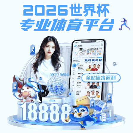
立即注册
开云手机在线登陆官网
带您畅
享全球体育盛事
专业平台，数据精准，
高清直播
覆盖热门体育项
目。
聚焦足球、篮球、电竞等赛事，
每日内容实时更
新
。
极速访问
下载APP