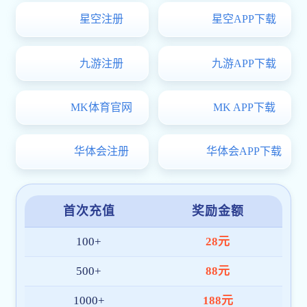
关于我们
开云手机在线登陆官网 是面向全球体育爱好者的综合服务平台，
致力于打造一个集数据服务、赛事直播与移动体验于一体的专业
生态系统。团队成员拥有丰富的行业背景，平台以稳定性与高可
用性著称，持续为用户提供高质量内容与技术保障。
平台安全稳定
架构采用多节点部署与智能容错机制，全面提升开云手