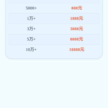
机在线登录官网入口-开云(中国)的访问速度与数据完整
性，支持多设备并发操作。
全球化运营体系
支持多语言界面及本地支付系统，服务覆盖东南亚、欧
美等区域，打造更贴近用户需求的本地化体验。
7x24小时服务支持
专业客服团队全年在线，提供实时响应的技术支持与使
用指导，保障平台使用无后顾之忧。
多维安全防御模型
开云手机在线登陆官网从多个层面构建立体式防御体系，涵
盖数据传输、账户操作与隐私保护，力求为用户营造安全、