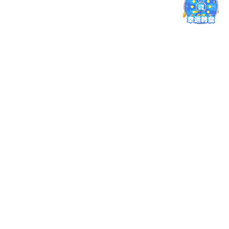
等级体系上线，解锁个性特权。
每日任务系统启用，提升用户活跃。
签到功能优化，内容更有趣。
积分商城扩展支持更多品类。
推送通知支持多端同步。
v5.7.1 · 2024年7月6日
响应速度提升 35%，页面更丝滑。
优化夜间视觉风格。
修复特定机型页面卡顿问题。
断线重连机制上线，保障赛事不中断。
基础架构升级，为 开云手机在线登录官网入口-开云(中国) 功能
扩展做准备。
开云手机在线登陆官网 App · 为热