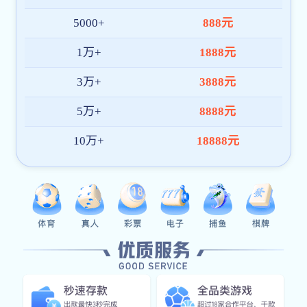
银行级加密
数据经SSL/TLS协议全程加密，避免内容被截取或篡改。
多重身份验证
支持二次验证机制，结合设备识别与登录行为分析。