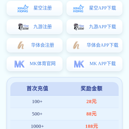
助2帽
2026-06-17 03:35
28 次阅读
首页
/
体育报道
周琦在本场比赛中的表现引发了广泛关注。尽管他在
上半场的整体发挥并不理想，但他凭借精准的罚球能
力，依然为球队贡献了重要的分数和数据。具体来
看，周琦在比赛中总共获得6次罚球机会，其中命中5
次，为球队贡献了7分、4个篮板、2次助攻和2个盖
帽。这一系列的数据展示了他在关键时刻的稳定性和
对比赛节奏的把控能力。本文将从四个方面详细分析
周琦的表现，包括他的罚球技术、整体发挥、对球队