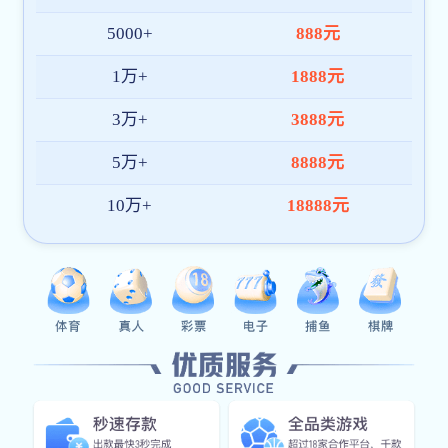
的影响以及未来展望，以期全面解读其在本场比赛中
的表现及其潜力。
1、罚球技巧与稳定性
周琦作为一名职业篮球运动员，其罚球技巧一直备受
认可。在本场比赛中，他面对6次罚球机会，成功命
中了5次，这不仅显示出他的心理素质，也反映了他
日常训练中的努力和坚持。精准的罚球能够有效缓解
比赛压力，为球队提供必要的得分支持。
此外，罚球是篮球比赛中非常重要的一环，尤其是在
关键时刻。一旦球队处于落后状态，通过罚球得到分
数，可以有效缩小差距。周琦在这方面展现出的稳定
性，无疑增强了他作为内线核心的价值。他能够在高
压环境下保持冷静，为团队贡献力量。